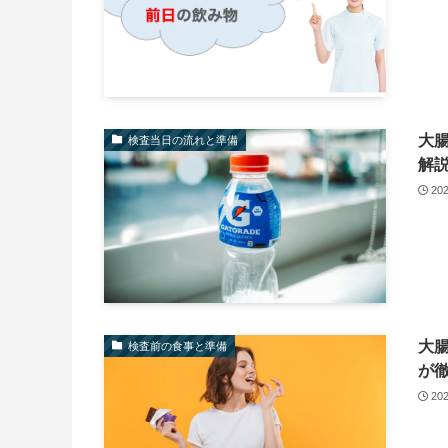
大
検査当日の流れと準備
解
20
大
検査前の食事と準備
が
20