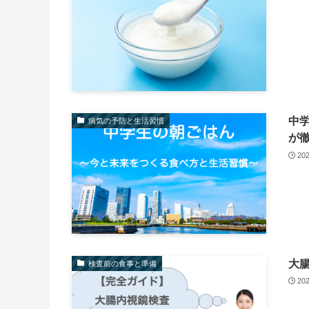
中
病気の予防と生活習慣
が
20
大
検査前の食事と準備
20