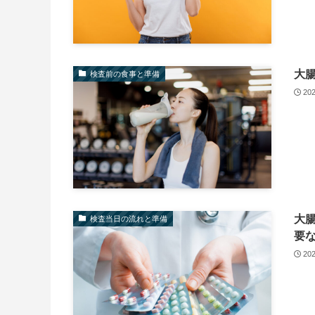
大
検査前の食事と準備
20
大
検査当日の流れと準備
要
20