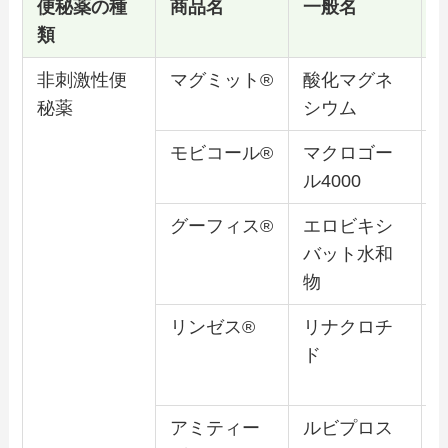
便秘薬の種
商品名
一般名
類
非刺激性便
マグミット®
酸化マグネ
秘薬
シウム
モビコール®
マクロゴー
ル4000
グーフィス®
エロビキシ
バット水和
物
リンゼス®
リナクロチ
ド
アミティー
ルビプロス