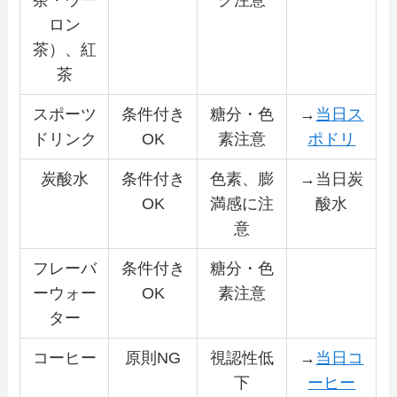
ロン
茶）、紅
茶
スポーツ
条件付き
糖分・色
→
当日ス
ドリンク
OK
素注意
ポドリ
炭酸水
条件付き
色素、膨
→当日炭
OK
満感に注
酸水
意
フレーバ
条件付き
糖分・色
ーウォー
OK
素注意
ター
コーヒー
原則NG
視認性低
→
当日コ
下
ーヒー