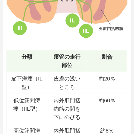
分類
瘻管の走行
割合
部位
皮下痔瘻（IL
皮膚の浅い
約20％
型）
ところ
低位筋間痔
内外肛門括
約60％
瘻（IIL型）
約筋の間を
下にのびる
高位筋間痔
内外肛門括
約8％