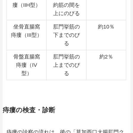
瘻（IIH型）
約筋の間を
上にのびる
坐骨直腸窩
肛門挙筋の
約10％
痔瘻（III型）
下までのび
る
骨盤直腸窩
肛門挙筋の
約2％
痔瘻（IV
上までのび
型）
る
痔瘻の検査・診断
痔瘻の診察の流れは、後の「草加西口大腸肛門ク