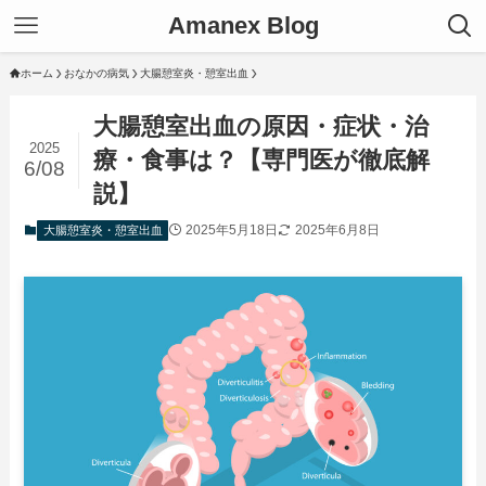
Amanex Blog
ホーム
おなかの病気
大腸憩室炎・憩室出血
大腸憩室出血の原因・症状・治
2025
療・食事は？【専門医が徹底解
6/08
説】
2025年5月18日
2025年6月8日
大腸憩室炎・憩室出血