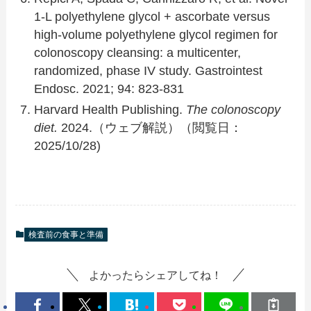
1-L polyethylene glycol + ascorbate versus
high-volume polyethylene glycol regimen for
colonoscopy cleansing: a multicenter,
randomized, phase IV study. Gastrointest
Endosc. 2021; 94: 823-831
Harvard Health Publishing.
The colonoscopy
diet.
2024.（ウェブ解説）（閲覧日：
2025/10/28)
検査前の食事と準備
よかったらシェアしてね！